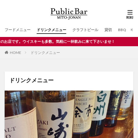
フードメニュー
ドリンクメニュー
クラフトビール
貸切
BBQ
店
。ウイスキーも多数。気軽に一杯飲みに来て下さいませ！
HOME
ドリンクメニュー
ドリンクメニュー